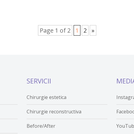
Page 1 of 2
1
2
»
SERVICII
MEDI
Chirurgie estetica
Instag
Chirurgie reconstructiva
Facebo
Before/After
YouTu