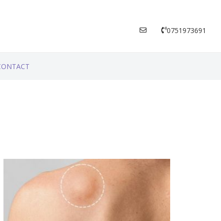
0751973691
CONTACT